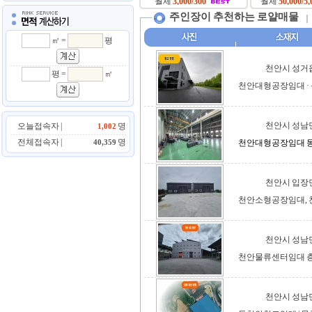
주인장이 추천하는 로얄매물
㎡ =
평
천안시 성거
평 =
㎡
천안대형공장임대 
천안시 성남
오늘접속자 |
명
1,002
전체접속자 |
명
40,359
천안대형공장임대 동천
천안시 입장
천안소형공장임대,
천안시 성남
천안물류센터임대 층고
천안시 성남