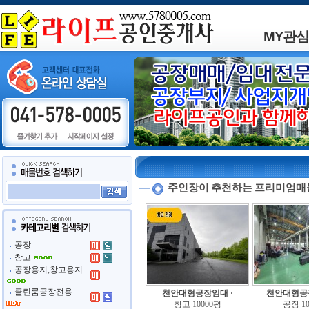
MY관
주인장이 추천하는 프리미엄매
공장
창고
공장용지,창고용지
클린룸공장전용
천안대형공장임대 ·
천안대형공
창고
10000평
공장
1