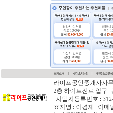
주인장이 추천하는 추천매물
천안대형공장임대 · 북천안대
천안대형공장임대
형임대공장
분 거리 층고
천안시 성거읍
천안시 
창고 10000평
공장 1
월세
80,000/8,000
월세
25,0
북아산대형공장매매 매물, 인
북천안대형창고
주산단 자동..
10m·연면
아산시 인주면
천안시 
공장 8000평
창고 10
매매
2,600,000
월세
80,0
라이프공인중개사사
2층 하이트진로 입구 전화 : 
사업자등록번호 : 312-2
표자명 : 이경재
이메일 