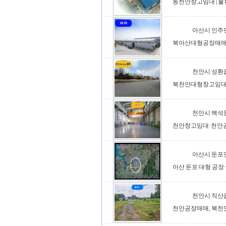
동천안창고임대 | 물류
아산시 인주
북아산대형공장매매 
천안시 성환
북천안대형창고임대 | 
천안시 백석
천안창고임대·천안공장
아산시 둔포
아산 둔포 대형 공장·
천안시 직산
천안공장매매, 북천안I