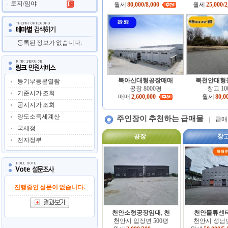
토지/임야
월세
80,000/8,000
월세
25,000/
등록된 정보가 없습니다.
북아산대형공장매매
북천안대형창
등기부등본열람
공장
8000평
창고
10
기준시가 조회
매매
2,600,000
월세
80,0
공시지가 조회
양도소득세계산
주인장이 추천하는 급매물
급매
국세청
전자정부
진행중인 설문이 없습니다.