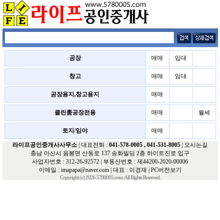
공장
매매
임대
창고
매매
임대
공장용지,창고용지
매매
클린룸공장전용
매매
월세
토지/임야
매매
라이프공인중개사사무소
| 대표전화 :
041-578-0005
, 041-531-8005
|
오시는길
충남 아산시 음봉면 산동로 137 송화빌딩 2층 하이트진로 입구
사업자번호 : 312-26-92572 | 부동산번호 : 제44200-2020-00006
이메일 :
imapapa@naver.com
| 대표 : 이경재 |
PC버전보기
Copyright (c) 2026 5780005.com. All Rights Reserved.